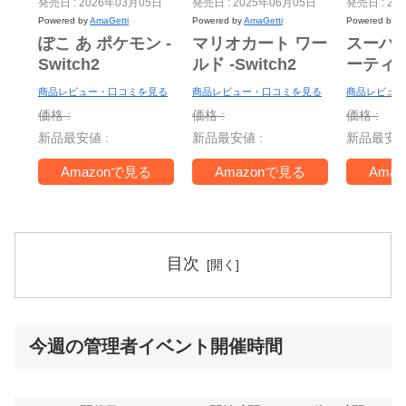
発売日 : 2026年03月05日
発売日 : 2025年06月05日
発売日 : 20
Powered by
AmaGetti
Powered by
AmaGetti
Powered by
A
ぽこ あ ポケモン -
マリオカート ワー
スーパ
Switch2
ルド -Switch2
ーティ
ー Nint
商品レビュー・口コミを見る
商品レビュー・口コミを見る
商品レビュー
Switch 
価格 :
価格 :
価格 :
＋ ジャ
新品最安値 :
新品最安値 :
新品最安値
TV -Swi
Amazonで見る
Amazonで見る
Ama
目次
今週の管理者イベント開催時間