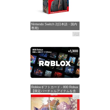
Nintendo Switch 2(日本語・国内
専用)
7位
価格：¥55,491
Robloxギフトカード - 800 Robux
【限定バーチャルアイテムを含
む】 【オンラインゲームコー
8位
ド】 ロブロックス | オンライン
コード版