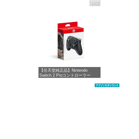
ブラック(CFI-ZCT2J01)
10位
価格：¥10,737
【任天堂純正品】Nintendo
Switch 2 Proコントローラー
価格：¥9,980