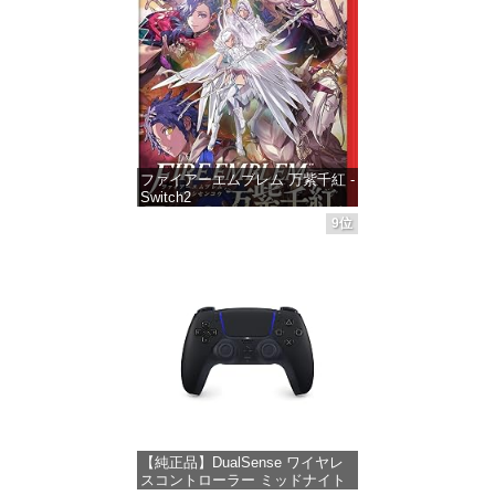
価格：¥1,300
ファイアーエムブレム 万紫千紅 -
Switch2
9位
価格：¥8,979
【純正品】DualSense ワイヤレ
スコントローラー ミッドナイト