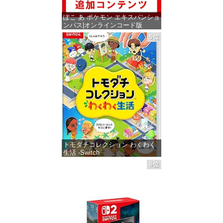
ぽこ あ ポケモン エキスパンショ
ンパス|オンラインコード版
5位
価格：¥4,400
トモダチコレクション わくわく
生活 -Switch
6位
価格：¥6,145