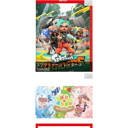
3位
価格：¥5,645
スプラトゥーン レイダース -
Switch2
4位
価格：¥6,446