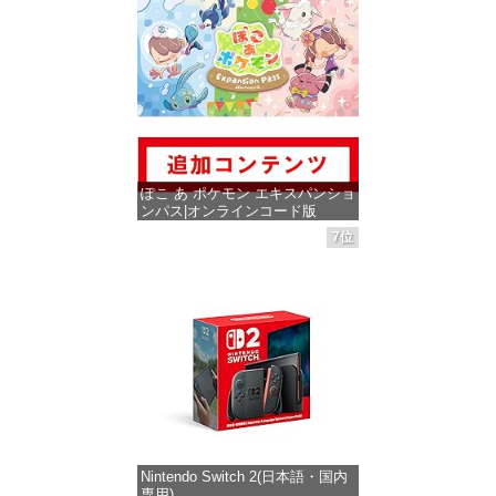
価格：¥1,300
ぽこ あ ポケモン エキスパンショ
ンパス|オンラインコード版
7位
価格：¥4,400
Nintendo Switch 2(日本語・国内
専用)