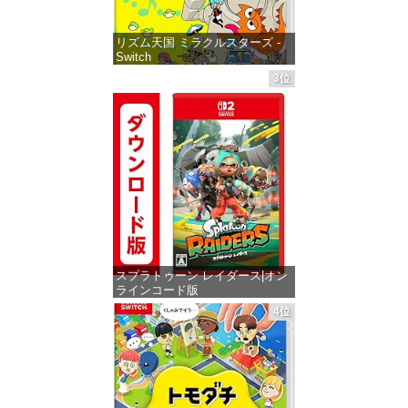
リズム天国 ミラクルスターズ -
Switch
3位
価格：¥5,595
スプラトゥーン レイダース|オン
ラインコード版
4位
価格：¥5,832