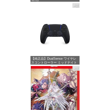
8位
価格：¥55,871
【純正品】DualSense ワイヤレ
スコントローラー ミッドナイト
ブラック(CFI-ZCT2J01)
9位
価格：¥10,737