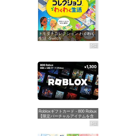
トモダチコレクション わくわく
生活 -Switch
5位
価格：¥6,155
Robloxギフトカード - 800 Robux
【限定バーチャルアイテムを含
む】 【オンラインゲームコー
6位
ド】 ロブロックス | オンライン
コード版