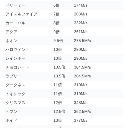
ドリーミー
6倍
174M/s
アイス＆ファイア
7倍
203M/s
カーニバル
8倍
232M/s
アクア
9倍
261M/s
ネオン
9.5倍
275.5M/s
ハロウィン
10倍
290M/s
レインボー
10倍
290M/s
チョコレート
10.5倍
304.5M/s
ラブリー
10.5倍
304.5M/s
ダークネス
11倍
319M/s
トキシック
11倍
319M/s
クリスマス
12倍
348M/s
ヘブン
12.5倍
362.5M/s
ボイド
13倍
377M/s