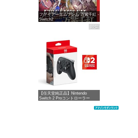
ファイアーエムブレム 万紫千紅 -
Switch2
10位
価格：¥8,979
【任天堂純正品】Nintendo
Switch 2 Proコントローラー
【Amazon.co.jp限定特典】
Nintendo Switch 2 ロゴデザイン
ステッカー 同梱
価格：¥9,980