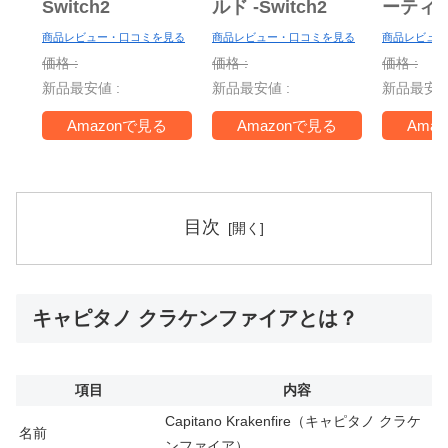
Switch2
ルド -Switch2
ーティ
ー Nint
商品レビュー・口コミを見る
商品レビュー・口コミを見る
商品レビュー
Switch 
価格 :
価格 :
価格 :
＋ ジャ
新品最安値 :
新品最安値 :
新品最安値
TV -Swi
Amazonで見る
Amazonで見る
Ama
目次
キャピタノ クラケンファイアとは？
項目
内容
Capitano Krakenfire（キャピタノ クラケ
名前
ンファイア）