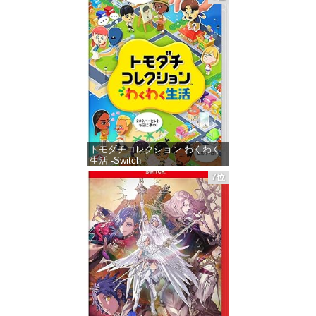
ムスン マイクロSDエクスプレス
カード 256GB) 【Amazon.co.jp
限定特典】Nintendo S
価格：¥9,980
トモダチコレクション わくわく
生活 -Switch
7位
価格：¥6,144