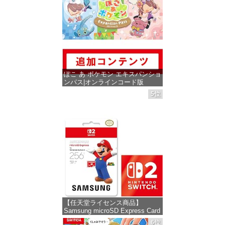
ぽこ あ ポケモン エキスパンショ
ンパス|オンラインコード版
5位
価格：¥4,400
【任天堂ライセンス商品】
Samsung microSD Express Card
256GB for Nintendo Switch 2(サ
6位