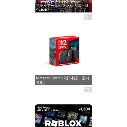
ファイアーエムブレム 万紫千紅 -
Switch2
8位
価格：¥8,979
Nintendo Switch 2(日本語・国内
専用)
9位
価格：¥55,603