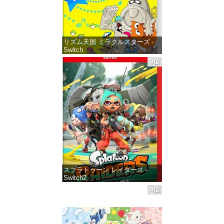
リズム天国 ミラクルスターズ -
Switch
3位
価格：¥5,645
スプラトゥーン レイダース -
Switch2
4位
価格：¥6,455