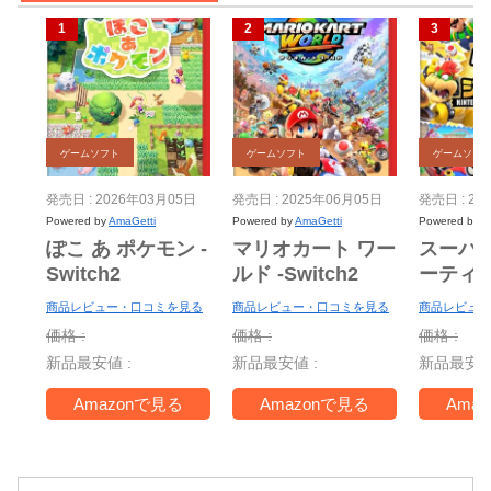
ゲームソフト
ゲームソフト
ゲームソフ
発売日 : 2026年03月05日
発売日 : 2025年06月05日
発売日 : 20
Powered by
AmaGetti
Powered by
AmaGetti
Powered by
A
ぽこ あ ポケモン -
マリオカート ワー
スーパ
Switch2
ルド -Switch2
ーティ
ー Nint
商品レビュー・口コミを見る
商品レビュー・口コミを見る
商品レビュー
Switch 
価格 :
価格 :
価格 :
＋ ジャ
新品最安値 :
新品最安値 :
新品最安値
TV -Swi
Amazonで見る
Amazonで見る
Ama