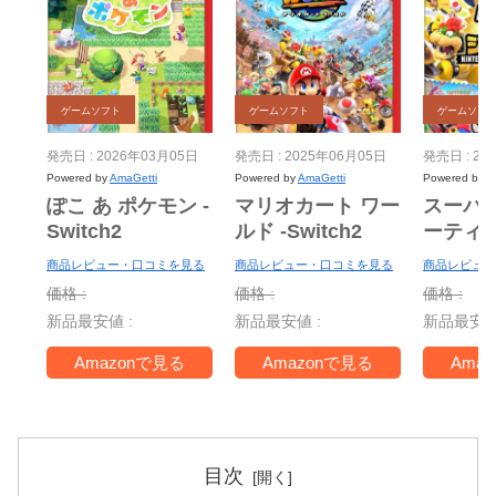
ゲームソフト
ゲームソフト
ゲームソフ
発売日 : 2026年03月05日
発売日 : 2025年06月05日
発売日 : 20
Powered by
AmaGetti
Powered by
AmaGetti
Powered by
A
ぽこ あ ポケモン -
マリオカート ワー
スーパ
Switch2
ルド -Switch2
ーティ
ー Nint
商品レビュー・口コミを見る
商品レビュー・口コミを見る
商品レビュー
Switch 
価格 :
価格 :
価格 :
＋ ジャ
新品最安値 :
新品最安値 :
新品最安値
TV -Swi
Amazonで見る
Amazonで見る
Ama
目次