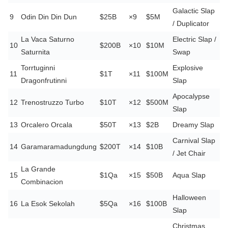
Galactic Slap
9
Odin Din Din Dun
$25B
×9
$5M
/ Duplicator
La Vaca Saturno
Electric Slap /
10
$200B
×10
$10M
Saturnita
Swap
Torrtuginni
Explosive
11
$1T
×11
$100M
Dragonfrutinni
Slap
Apocalypse
12
Trenostruzzo Turbo
$10T
×12
$500M
Slap
13
Orcalero Orcala
$50T
×13
$2B
Dreamy Slap
Carnival Slap
14
Garamaramadungdung
$200T
×14
$10B
/ Jet Chair
La Grande
15
$1Qa
×15
$50B
Aqua Slap
Combinacion
Halloween
16
La Esok Sekolah
$5Qa
×16
$100B
Slap
Christmas