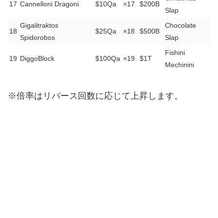
17
Cannelloni Dragoni
$10Qa
×17
$200B
Slap
Gigalitraktos
Chocolate
18
$25Qa
×18
$500B
Spidorobos
Slap
Fishini
19
DiggoBlock
$100Qa
×19
$1T
Mechinini
※倍率はリバース回数に応じて上昇します。