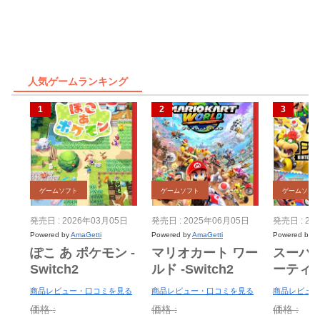
人気ゲームランキング
ゲームソフト
ゲームソフト
ゲームソフ
発売日 : 2026年03月05日
発売日 : 2025年06月05日
発売日 : 20
Powered by
AmaGetti
Powered by
AmaGetti
Powered by
A
ぽこ あ ポケモン -
マリオカート ワー
スーパ
Switch2
ルド -Switch2
ーティ
ー Nint
商品レビュー・口コミを見る
商品レビュー・口コミを見る
商品レビュー
Switch 
価格 :
価格 :
価格 :
＋ ジャ