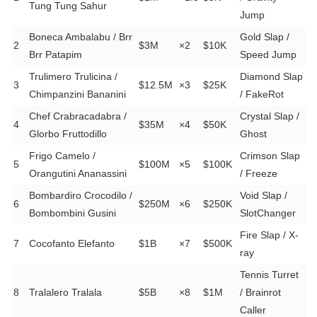
Tung Tung Sahur
Jump
Boneca Ambalabu / Brr
Gold Slap /
2
$3M
×2
$10K
Brr Patapim
Speed Jump
Trulimero Trulicina /
Diamond Slap
3
$12.5M
×3
$25K
Chimpanzini Bananini
/ FakeRot
Chef Crabracadabra /
Crystal Slap /
4
$35M
×4
$50K
Glorbo Fruttodillo
Ghost
Frigo Camelo /
Crimson Slap
5
$100M
×5
$100K
Orangutini Ananassini
/ Freeze
Bombardiro Crocodilo /
Void Slap /
6
$250M
×6
$250K
Bombombini Gusini
SlotChanger
Fire Slap / X-
7
Cocofanto Elefanto
$1B
×7
$500K
ray
Tennis Turret
8
Tralalero Tralala
$5B
×8
$1M
/ Brainrot
Caller