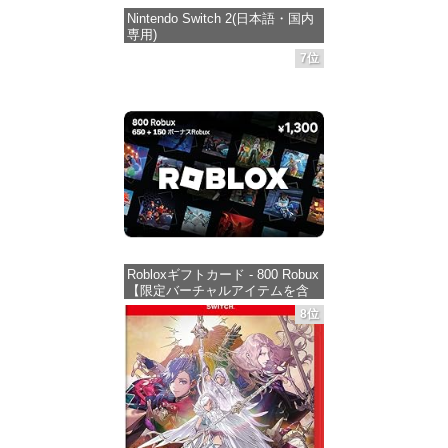
Nintendo Switch 2(日本語・国内
専用)
7位
価格：¥55,491
Robloxギフトカード - 800 Robux
【限定バーチャルアイテムを含
む】 【オンラインゲームコー
8位
ド】 ロブロックス | オンライン
コード版
価格：¥1,300