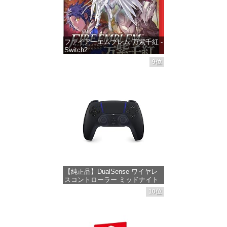
ファイアーエムブレム 万紫千紅 -
Switch2
9位
価格：¥8,979
【純正品】DualSense ワイヤレ
スコントローラー ミッドナイト
ブラック(CFI-ZCT2J01)
10位
価格：¥10,737