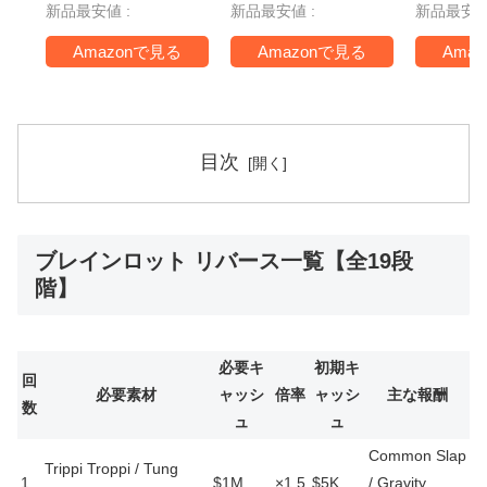
新品最安値 :
新品最安値 :
新品最安値
TV -Swi
Amazonで見る
Amazonで見る
Ama
目次
ブレインロット リバース一覧【全19段
階】
必要キ
初期キ
回
必要素材
ャッシ
倍率
ャッシ
主な報酬
数
ュ
ュ
Common Slap
Trippi Troppi / Tung
1
$1M
×1.5
$5K
/ Gravity