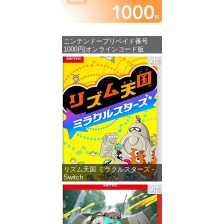
ニンテンドープリペイド番号
1000円|オンラインコード版
2位
価格：¥1,000
リズム天国 ミラクルスターズ -
Switch
3位
価格：¥5,645