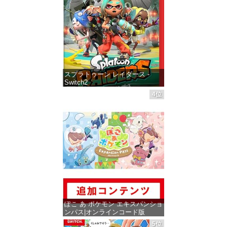
スプラトゥーン レイダース -
Switch2
4位
価格：¥6,449
ぽこ あ ポケモン エキスパンショ
ンパス|オンラインコード版
5位