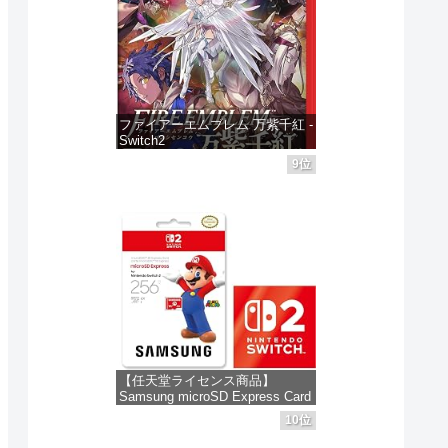
ファイアーエムブレム 万紫千紅 -
Switch2
9位
価格：¥8,979
【任天堂ライセンス商品】
Samsung microSD Express Card
256GB for Nintendo Switch 2(サ
10位
ムスン マイクロSDエクスプレス
カード 256GB) 【Amazon.co.jp