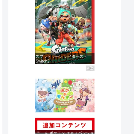
スプラトゥーン レイダース -
Switch2
4位
価格：¥6,445
ゲームソフト
ゲームソフト
ゲームソフ
3日
発売日 : 2025年06月05日
発売日 : 2025年06月05日
発売日 : 2
Powered by
AmaGetti
Powered by
AmaGetti
Powered by
 レ
ゼルダの伝説 ブレ
ゼルダの伝説 ティ
スプラ
ス オブ ザ ワイル
アーズ オブ ザ キ
イダース
ぽこ あ ポケモン エキスパンショ