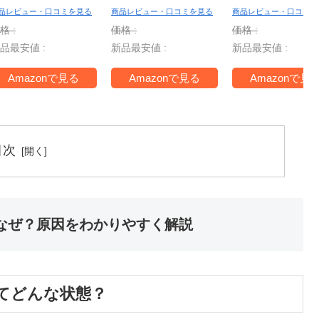
 Nintendo
Switch2
Switch2
品レビュー・口コミを見る
商品レビュー・口コミを見る
商品レビュー・口コミを
witch 2 Edition
【Amazon.co.jp
【Amazon.co.
格 :
価格 :
価格 :
＋ ジャンボリー
限定】特典 アイテ
限定】特典 ア
品最安値 :
新品最安値 :
新品最安値 :
V -Switch2
ム未定 同梱
ルタンブラー
ァスナー付き
Amazonで見る
Amazonで見る
Amazonで見
ッピングバッグ
梱
目次
なぜ？原因をわかりやすく解説
てどんな状態？