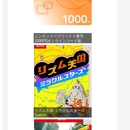
ニンテンドープリペイド番号
1000円|オンラインコード版
2位
価格：¥1,000
リズム天国 ミラクルスターズ -
Switch
3位
価格：¥5,645