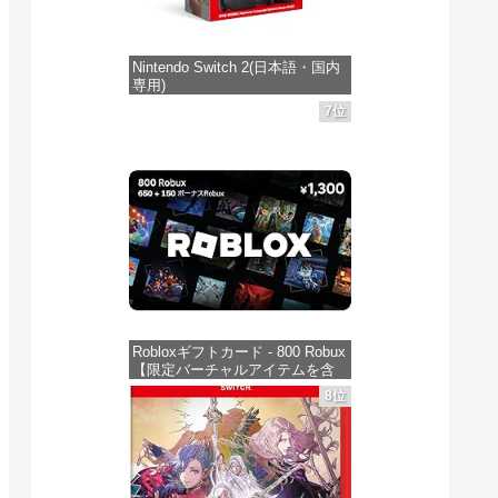
Nintendo Switch 2(日本語・国内
専用)
7位
価格：¥56,450
Robloxギフトカード - 800 Robux
【限定バーチャルアイテムを含
む】 【オンラインゲームコー
8位
ド】 ロブロックス | オンライン
コード版
価格：¥1,300