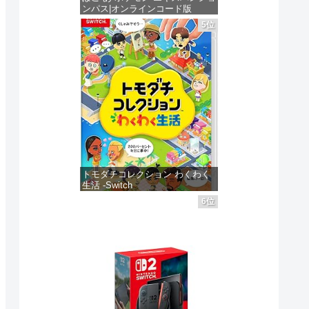
ド Nintendo
ングダム
Switch
ンパス|オンラインコード版
見る
商品レビュー・口コミを見る
商品レビュー・口コミを見る
商品レビュ
jp
Switch 2 Edition -
Nintendo Switch
5位
価格 :
価格 :
価格 :
価格：¥4,400
クリ
Switch2
2 Edition -
新品最安値 :
新品最安値 :
新品最安値
＆フ
Switch2
ショ
る
Amazonで見る
Amazonで見る
Ama
 同
トモダチコレクション わくわく
生活 -Switch
6位
価格：¥6,144