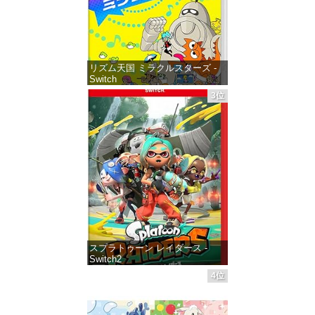
リズム天国 ミラクルスターズ -
Switch
3位
価格：¥5,645
スプラトゥーン レイダース -
Switch2
4位
価格：¥6,455