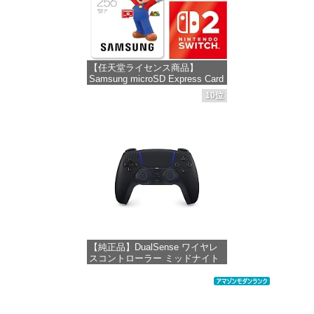
【任天堂ライセンス商品】
Samsung microSD Express Card
256GB for Nintendo Switch 2(サ
10位
ムスン マイクロSDエクスプレス
カード 256GB) 【Amazon.co.jp
限定特典】Nintendo S
価格：¥9,400
【純正品】DualSense ワイヤレ
スコントローラー ミッドナイト
ブラック(CFI-ZCT2J01)
価格：¥10,737