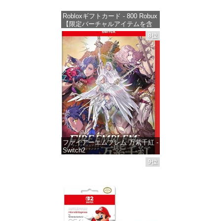
Robloxギフトカード - 800 Robux
【限定バーチャルアイテムを含
む】 【オンラインゲームコー
8位
ド】 ロブロックス | オンライン
コード版
価格：¥1,300
ファイアーエムブレム 万紫千紅 -
Switch2
9位
価格：¥8,979