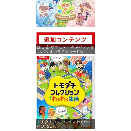
ぽこ あ ポケモン エキスパンショ
ンパス|オンラインコード版
5位
価格：¥4,400
トモダチコレクション わくわく
生活 -Switch