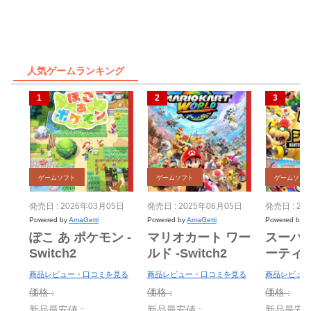
人気ゲームランキング
ゲームソフト
ゲームソフト
ゲームソフ
発売日 : 2026年03月05日
発売日 : 2025年06月05日
発売日 : 20
Powered by
AmaGetti
Powered by
AmaGetti
Powered by
A
ぽこ あ ポケモン -
マリオカート ワー
スーパ
Switch2
ルド -Switch2
ーティ
ー Nint
商品レビュー・口コミを見る
商品レビュー・口コミを見る
商品レビュー
Switch 
価格 :
価格 :
価格 :
＋ ジャ
新品最安値 :
新品最安値 :
新品最安値