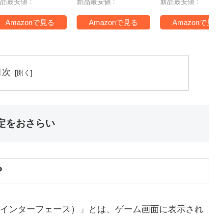
品最安値 :
新品最安値 :
新品最安値 :
V -Switch2
ム未定 同梱
ルタンブラー
ァスナー付き
Amazonで見る
Amazonで見る
Amazonで見
ッピングバッグ
梱
目次
設定をおさらい
？
・インターフェース）」とは、ゲーム画面に表示され