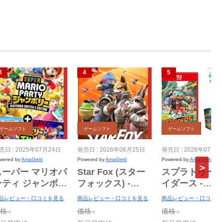
ゲームソフト
ゲームソフト
ゲームソフト
売日 : 2025年07月24日
発売日 : 2026年06月25日
発売日 : 2026年07月2
wered by
AmaGetti
Powered by
AmaGetti
Powered by
AmaGetti
スーパー マリオパ
Star Fox (スター
スプラトゥーン
ーティ ジャンボリ
フォックス) -
イダース -
 Nintendo
Switch2
Switch2
品レビュー・口コミを見る
商品レビュー・口コミを見る
商品レビュー・口コミを
witch 2 Edition
【Amazon.co.jp
【Amazon.co.
格 :
価格 :
価格 :
＋ ジャンボリー
限定】特典 アイテ
限定】特典 ア