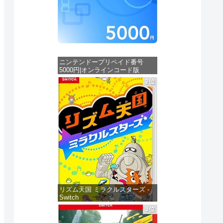
ニンテンドープリペイド番号
5000円|オンラインコード版
2位
価格：¥5,000
リズム天国 ミラクルスターズ -
Switch
3位
価格：¥5,645