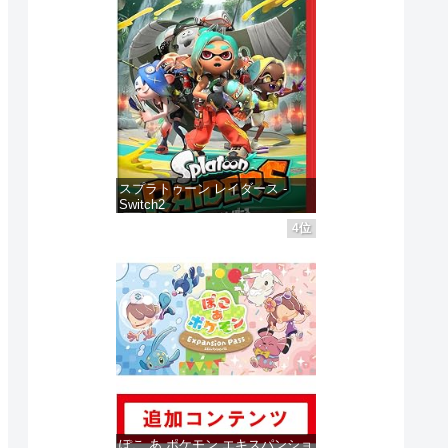
スプラトゥーン レイダース -
Switch2
4位
価格：¥6,455
ゲームソフト
ゲームソフト
ゲームソフ
3日
発売日 : 2025年06月05日
発売日 : 2025年06月05日
発売日 : 2
Powered by
AmaGetti
Powered by
AmaGetti
Powered by
 レ
ゼルダの伝説 ブレ
ゼルダの伝説 ティ
スプラ
ス オブ ザ ワイル
アーズ オブ ザ キ
イダース
ド Nintendo
ングダム
Switch
見る
商品レビュー・口コミを見る
商品レビュー・口コミを見る
商品レビュ
jp
Switch 2 Edition -
Nintendo Switch
価格 :
価格 :
価格 :
クリ
Switch2
2 Edition -
ぽこ あ ポケモン エキスパンショ