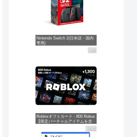
Nintendo Switch 2(日本語・国内
専用)
9位
価格：¥55,603
Robloxギフトカード - 800 Robux
【限定バーチャルアイテムを含
む】 【オンラインゲームコー
10位
ド】 ロブロックス | オンライン
コード版