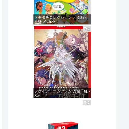
トモダチコレクション わくわく
生活 -Switch
7位
価格：¥6,147
ファイアーエムブレム 万紫千紅 -
Switch2
8位
価格：¥8,979