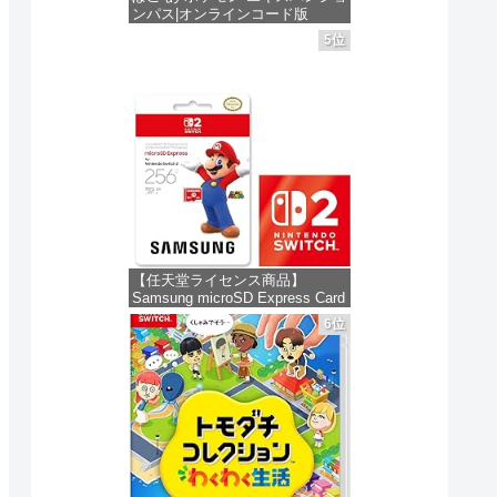
新品最安値 :
新品最安値 :
新品最安値
＆フ
Switch2
ンパス|オンラインコード版
ショ
5位
る
Amazonで見る
Amazonで見る
Ama
価格：¥4,400
 同
【任天堂ライセンス商品】
Samsung microSD Express Card
256GB for Nintendo Switch 2(サ
6位
ムスン マイクロSDエクスプレス
カード 256GB) 【Amazon.co.jp
限定特典】Nintendo S
価格：¥9,980