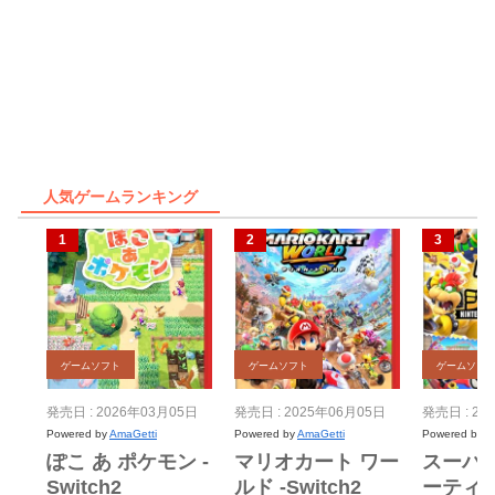
人気ゲームランキング
ゲームソフト
ゲームソフト
ゲームソフ
発売日 : 2026年03月05日
発売日 : 2025年06月05日
発売日 : 20
Powered by
AmaGetti
Powered by
AmaGetti
Powered by
A
ぽこ あ ポケモン -
マリオカート ワー
スーパ
Switch2
ルド -Switch2
ーティ