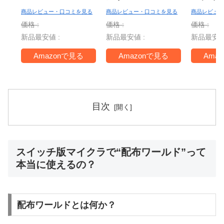
ー Nint
商品レビュー・口コミを見る
商品レビュー・口コミを見る
商品レビュー
Switch 
価格 :
価格 :
価格 :
＋ ジャ
新品最安値 :
新品最安値 :
新品最安値
TV -Swi
Amazonで見る
Amazonで見る
Ama
目次
スイッチ版マイクラで“配布ワールド”って
本当に使えるの？
配布ワールドとは何か？