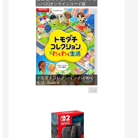
ンパス|オンラインコード版
5位
価格：¥4,400
トモダチコレクション わくわく
生活 -Switch
6位
価格：¥6,144