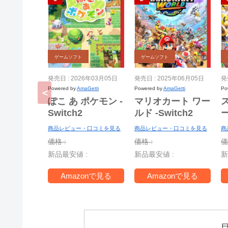
ゲームソフト
ゲームソフト
発売日 : 2026年03月05日
発売日 : 2025年06月05日
発
Powered by
AmaGetti
Powered by
AmaGetti
Po
ぽこ あ ポケモン -
マリオカート ワー
Switch2
ルド -Switch2
ー
商品レビュー・口コミを見る
商品レビュー・口コミを見る
商
S
価格 :
価格 :
価
新品最安値 :
新品最安値 :
新
T
Amazonで見る
Amazonで見る