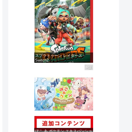
ゲームソフト
ゲームソフト
ゲームソフ
3日
発売日 : 2025年06月05日
発売日 : 2025年06月05日
発売日 : 2
Powered by
AmaGetti
Powered by
AmaGetti
Powered by
スプラトゥーン レイダース -
 レ
ゼルダの伝説 ブレ
ゼルダの伝説 ティ
スプラ
Switch2
ス オブ ザ ワイル
アーズ オブ ザ キ
イダース
4位
価格：¥6,455
ド Nintendo
ングダム
Switch
見る
商品レビュー・口コミを見る
商品レビュー・口コミを見る
商品レビュ
jp
Switch 2 Edition -
Nintendo Switch
価格 :
価格 :
価格 :
クリ
Switch2
2 Edition -
新品最安値 :
新品最安値 :
新品最安値
＆フ
Switch2
ショ
る
Amazonで見る
Amazonで見る
Ama
 同
ぽこ あ ポケモン エキスパンショ