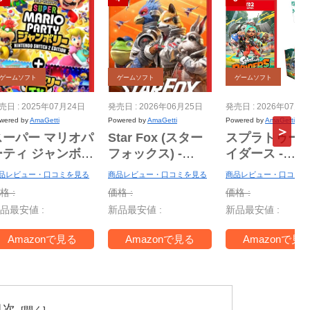
ゲームソフト
ゲームソフト
ゲームソフト
売日 : 2025年07月24日
発売日 : 2026年06月25日
発売日 : 2026年07月2
wered by
AmaGetti
Powered by
AmaGetti
Powered by
AmaGetti
スーパー マリオパ
Star Fox (スター
スプラトゥーン
ーティ ジャンボリ
フォックス) -
イダース -
 Nintendo
Switch2
Switch2
品レビュー・口コミを見る
商品レビュー・口コミを見る
商品レビュー・口コミを
witch 2 Edition
【Amazon.co.jp
【Amazon.co.
格 :
価格 :
価格 :
＋ ジャンボリー
限定】特典 アイテ
限定】特典 ア
品最安値 :
新品最安値 :
新品最安値 :
V -Switch2
ム未定 同梱
ルタンブラー
ァスナー付き
Amazonで見る
Amazonで見る
Amazonで見
ッピングバッグ
梱
目次