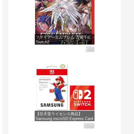
ファイアーエムブレム 万紫千紅 -
Switch2
9位
価格：¥8,979
【任天堂ライセンス商品】
Samsung microSD Express Card
256GB for Nintendo Switch 2(サ
10位
ムスン マイクロSDエクスプレス
カード 256GB) 【Amazon.co.jp