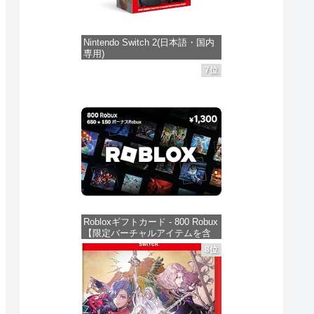
Nintendo Switch 2(日本語・国内
専用)
7位
価格：¥55,871
Robloxギフトカード - 800 Robux
【限定バーチャルアイテムを含
む】 【オンラインゲームコー
8位
ド】 ロブロックス | オンライン
コード版
価格：¥1,300