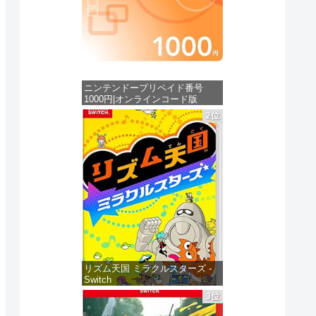
ニンテンドープリペイド番号
1000円|オンラインコード版
2位
価格：¥1,000
リズム天国 ミラクルスターズ -
Switch
3位
価格：¥5,645