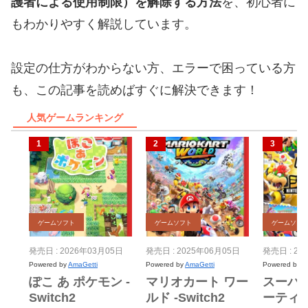
護者による使用制限）を解除する方法
を、初心者に
もわかりやすく解説しています。
設定の仕方がわからない方、エラーで困っている方
も、この記事を読めばすぐに解決できます！
人気ゲームランキング
ゲームソフト
ゲームソフト
ゲームソフ
発売日 : 2026年03月05日
発売日 : 2025年06月05日
発売日 : 20
Powered by
AmaGetti
Powered by
AmaGetti
Powered by
A
ぽこ あ ポケモン -
マリオカート ワー
スーパ
Switch2
ルド -Switch2
ーティ