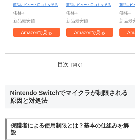
ー Nint
商品レビュー・口コミを見る
商品レビュー・口コミを見る
商品レビュー
Switch 
価格 :
価格 :
価格 :
＋ ジャ
新品最安値 :
新品最安値 :
新品最安値
TV -Swi
Amazonで見る
Amazonで見る
Ama
目次
Nintendo Switchでマイクラが制限される
原因と対処法
保護者による使用制限とは？基本の仕組みを解
説