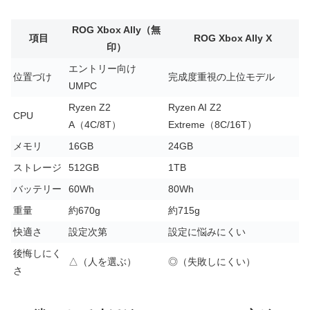
ROG Xbox Ally（無
項目
ROG Xbox Ally X
印）
エントリー向け
位置づけ
完成度重視の上位モデル
UMPC
Ryzen Z2
Ryzen AI Z2
CPU
A（4C/8T）
Extreme（8C/16T）
メモリ
16GB
24GB
ストレージ
512GB
1TB
バッテリー
60Wh
80Wh
重量
約670g
約715g
快適さ
設定次第
設定に悩みにくい
後悔しにく
△（人を選ぶ）
◎（失敗しにくい）
さ