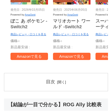
発売日 : 2026年03月05日
発売日 : 2025年06月05日
発売日 : 20
Powered by
AmaGetti
Powered by
AmaGetti
Powered by
A
ぽこ あ ポケモン -
マリオカート ワー
スーパ
Switch2
ルド -Switch2
ーティ
ー Nint
商品レビュー・口コミを見る
商品レビュー・口コミを見る
商品レビュー
Switch 
価格 :
価格 :
価格 :
＋ ジャ
新品最安値 :
新品最安値 :
新品最安値
TV -Swi
Amazonで見る
Amazonで見る
Ama
目次
【結論が一目で分かる】ROG Ally 比較表