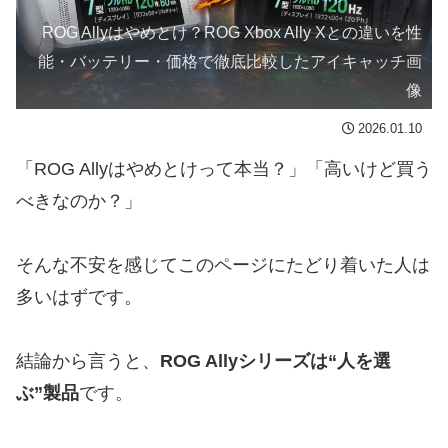
ROG Allyはやめとけ？ROG Xbox Ally Xとの違いを性
能・バッテリー・価格で徹底比較したアイキャッチ画
像
2026.01.10
「ROG Allyはやめとけって本当？」「高いけど買う
べきなのか？」
そんな不安を感じてこのページにたどり着いた人は
多いはずです。
結論から言うと、
ROG Allyシリーズは“人を選
ぶ”製品
です。