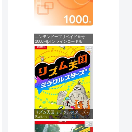
ニンテンドープリペイド番号
1000円|オンラインコード版
2位
価格：¥1,000
リズム天国 ミラクルスターズ -
Switch
3位
価格：¥5,645