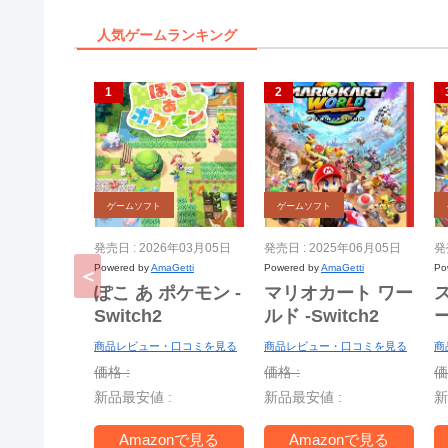
人気ゲームランキング
ゲームソフト
ゲームソフト
発売日 : 2026年03月05日
発売日 : 2025年06月05日
発
Powered by
AmaGetti
Powered by
AmaGetti
Po
ぽこ あ ポケモン -
マリオカート ワー
Switch2
ルド -Switch2
ー
商品レビュー・口コミを見る
商品レビュー・口コミを見る
商
S
価格 :
価格 :
価
新品最安値 :
新品最安値 :
新
T
Amazonで見る
Amazonで見る