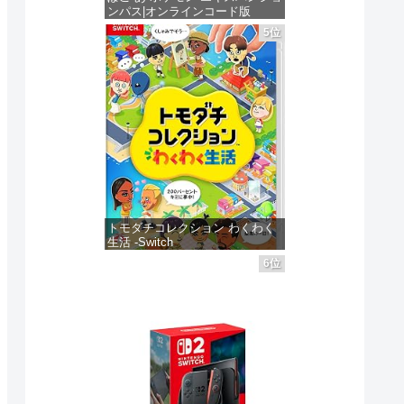
ンパス|オンラインコード版
5位
価格：¥4,400
トモダチコレクション わくわく
生活 -Switch
6位
価格：¥6,144