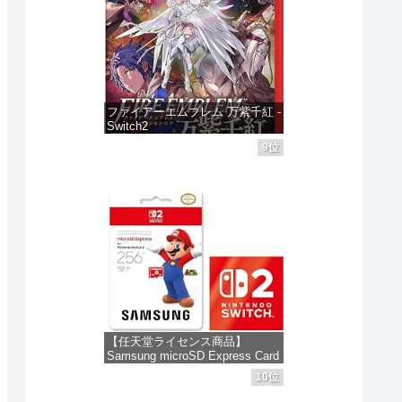
 同
ファイアーエムブレム 万紫千紅 -
Switch2
9位
価格：¥8,979
【任天堂ライセンス商品】
Samsung microSD Express Card
256GB for Nintendo Switch 2(サ
10位
ムスン マイクロSDエクスプレス
カード 256GB) 【Amazon.co.jp