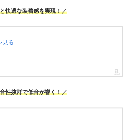
と快適な装着感を実現！／
を見る
音性抜群で低音が響く！／