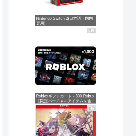
Nintendo Switch 2(日本語・国内
専用)
7位
価格：¥55,871
ゲームソフト
ゲームソフト
ゲームソフ
3日
発売日 : 2025年06月05日
発売日 : 2025年06月05日
発売日 : 2
Powered by
AmaGetti
Powered by
AmaGetti
Powered by
 レ
ゼルダの伝説 ブレ
ゼルダの伝説 ティ
スプラ
ス オブ ザ ワイル
アーズ オブ ザ キ
イダース
Robloxギフトカード - 800 Robux
【限定バーチャルアイテムを含
ド Nintendo
ングダム
Switch
見る
商品レビュー・口コミを見る
商品レビュー・口コミを見る
商品レビュ
む】 【オンラインゲームコー
8位
jp
Switch 2 Edition -
Nintendo Switch
ド】 ロブロックス | オンライン
価格 :
価格 :
価格 :
コード版
クリ
Switch2
2 Edition -
新品最安値 :
新品最安値 :
新品最安値
＆フ
Switch2
価格：¥1,300
ショ
る
Amazonで見る
Amazonで見る
Ama