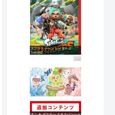
スプラトゥーン レイダース -
Switch2
4位
価格：¥6,455
ぽこ あ ポケモン エキスパンショ