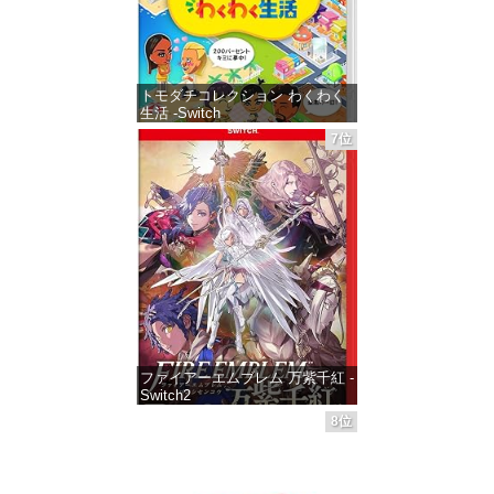
トモダチコレクション わくわく
生活 -Switch
7位
価格：¥6,155
ファイアーエムブレム 万紫千紅 -
Switch2
8位
価格：¥8,979