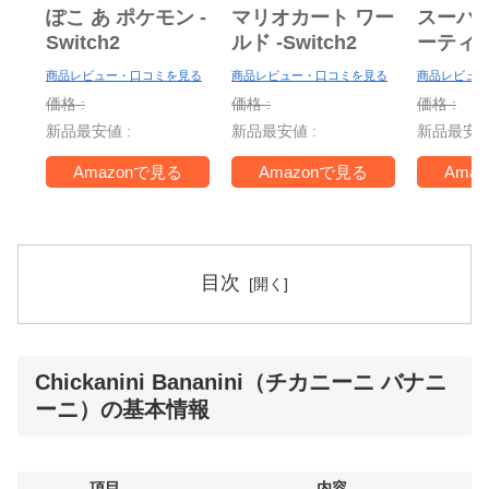
ぽこ あ ポケモン -
マリオカート ワー
スーパ
Switch2
ルド -Switch2
ーティ
ー Nint
商品レビュー・口コミを見る
商品レビュー・口コミを見る
商品レビュー
Switch 
価格 :
価格 :
価格 :
＋ ジャ
新品最安値 :
新品最安値 :
新品最安値
TV -Swi
Amazonで見る
Amazonで見る
Ama
目次
Chickanini Bananini（チカニーニ バナニ
ーニ）の基本情報
項目
内容