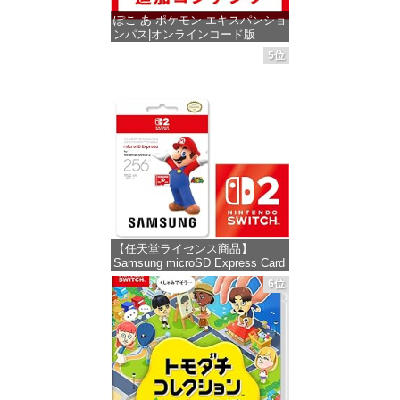
ぽこ あ ポケモン エキスパンショ
ンパス|オンラインコード版
5位
価格：¥4,400
【任天堂ライセンス商品】
Samsung microSD Express Card
256GB for Nintendo Switch 2(サ
6位
ムスン マイクロSDエクスプレス
カード 256GB) 【Amazon.co.jp
限定特典】Nintendo S
価格：¥9,980