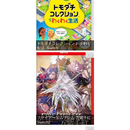
価格：¥9,400
トモダチコレクション わくわく
生活 -Switch
7位
価格：¥6,147
ファイアーエムブレム 万紫千紅 -
Switch2
8位