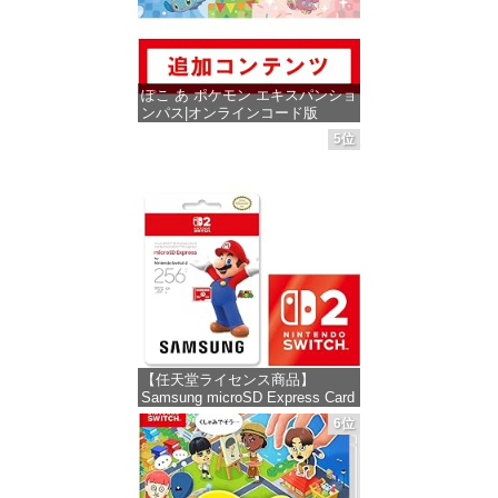
ぽこ あ ポケモン エキスパンショ
ンパス|オンラインコード版
5位
価格：¥4,400
【任天堂ライセンス商品】
Samsung microSD Express Card
256GB for Nintendo Switch 2(サ
6位
ムスン マイクロSDエクスプレス
カード 256GB) 【Amazon.co.jp
限定特典】Nintendo S