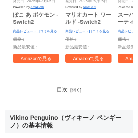
発売日 : 2026年03月05日
発売日 : 2025年06月05日
発売日 : 20
Powered by
AmaGetti
Powered by
AmaGetti
Powered by
A
ぽこ あ ポケモン -
マリオカート ワー
スーパ
Switch2
ルド -Switch2
ーティ
ー Nint
商品レビュー・口コミを見る
商品レビュー・口コミを見る
商品レビュー
Switch 
価格 :
価格 :
価格 :
＋ ジャ
新品最安値 :
新品最安値 :
新品最安値
TV -Swi
Amazonで見る
Amazonで見る
Ama
目次
Vikino Penguino（ヴィキーノ ペンギー
ノ）の基本情報