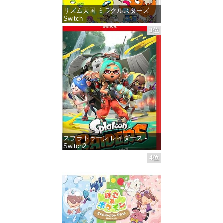
リズム天国 ミラクルスターズ -
Switch
3位
価格：¥5,645
スプラトゥーン レイダース -
Switch2
4位
価格：¥6,455