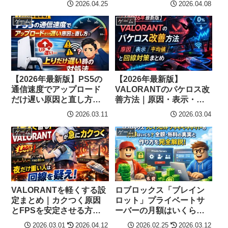
2026.04.25
2026.04.08
ゲーム
ゲーム
【2026年最新版】PS5の
【2026年最新版】
通信速度でアップロード
VALORANTのパケロス改
だけ遅い原因と直し方｜
善方法｜原因・表示・平
上りだけ遅い時の対処
均値と回線対策まとめ
2026.03.11
2026.03.04
法！
ゲーム
ゲーム
VALORANTを軽くする設
ロブロックス「ブレイン
定まとめ｜カクつく原因
ロット」プライベートサ
とFPSを安定させる方
ーバーの月額はいくら？
法！
料金・無料の可否・作り
2026.03.01
2026.04.12
2026.02.25
2026.03.12