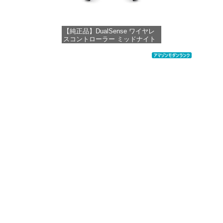
【純正品】DualSense ワイヤレ
スコントローラー ミッドナイト
ブラック(CFI-ZCT2J01)
価格：¥10,737