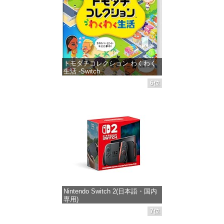
トモダチコレクション わくわく
生活 -Switch
6位
価格：¥6,144
Nintendo Switch 2(日本語・国内
専用)
7位
価格：¥55,871