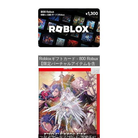
Robloxギフトカード - 800 Robux
【限定バーチャルアイテムを含
む】 【オンラインゲームコー
8位
ド】 ロブロックス | オンライン
コード版
価格：¥1,300
ファイアーエムブレム 万紫千紅 -