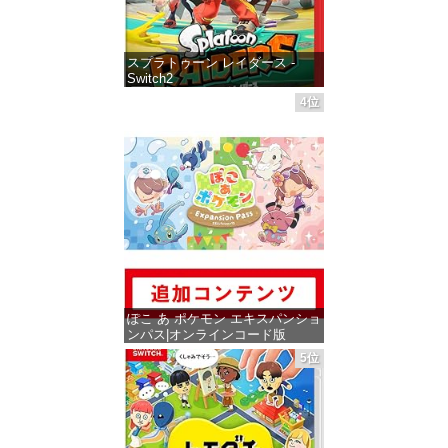
スプラトゥーン レイダース -
Switch2
4位
価格：¥6,449
ぽこ あ ポケモン エキスパンショ
ンパス|オンラインコード版
5位
価格：¥4,400