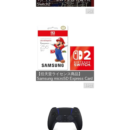
Switch2
9位
価格：¥8,979
【任天堂ライセンス商品】
Samsung microSD Express Card
256GB for Nintendo Switch 2(サ
10位
ムスン マイクロSDエクスプレス
カード 256GB) 【Amazon.co.jp
限定特典】Nintendo S
価格：¥9,380