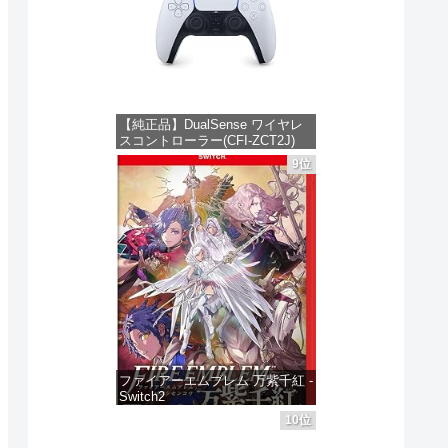
【純正品】DualSense ワイヤレ
スコントローラー(CFI-ZCT2J)
9位
価格：¥10,737
ファイアーエムブレム 万紫千紅 -
Switch2
10位
価格：¥8,979