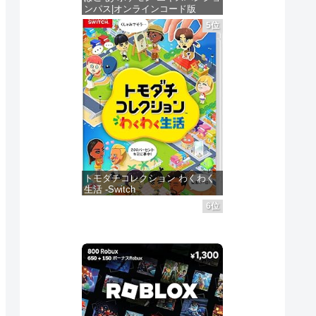
ド Nintendo
ングダム
Switch
ンパス|オンラインコード版
見る
商品レビュー・口コミを見る
商品レビュー・口コミを見る
商品レビュ
jp
Switch 2 Edition -
Nintendo Switch
5位
価格 :
価格 :
価格 :
価格：¥4,400
クリ
Switch2
2 Edition -
新品最安値 :
新品最安値 :
新品最安値
＆フ
Switch2
ショ
る
Amazonで見る
Amazonで見る
Ama
 同
トモダチコレクション わくわく
生活 -Switch
6位
価格：¥6,155