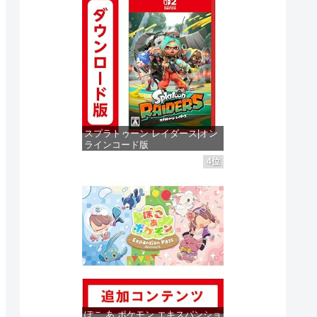
スプラトゥーン レイダース|オン
ラインコード版
4位
価格：¥5,832
ゲームソフト
ゲームソフト
ゲームソフ
3日
発売日 : 2025年06月05日
発売日 : 2025年06月05日
発売日 : 2
Powered by
AmaGetti
Powered by
AmaGetti
Powered by
 レ
ゼルダの伝説 ブレ
ゼルダの伝説 ティ
スプラ
ス オブ ザ ワイル
アーズ オブ ザ キ
イダース
ぽこ あ ポケモン エキスパンショ