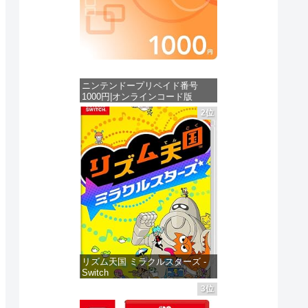
ニンテンドープリペイド番号
1000円|オンラインコード版
2位
価格：¥1,000
リズム天国 ミラクルスターズ -
Switch
3位
価格：¥5,595