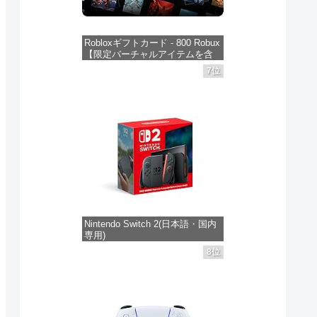
Robloxギフトカード - 800 Robux
【限定バーチャルアイテムを含
む】 【オンラインゲームコー
7位
ド】 ロブロックス | オンライン
コード版
価格：¥1,300
Nintendo Switch 2(日本語・国内
専用)
8位
価格：¥55,491