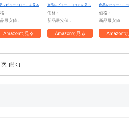
 Nintendo
Switch2
Switch2
品レビュー・口コミを見る
商品レビュー・口コミを見る
商品レビュー・口コミを
witch 2 Edition
【Amazon.co.jp
【Amazon.co.
格 :
価格 :
価格 :
＋ ジャンボリー
限定】特典 アイテ
限定】特典 ア
品最安値 :
新品最安値 :
新品最安値 :
V -Switch2
ム未定 同梱
ルタンブラー
ァスナー付き
Amazonで見る
Amazonで見る
Amazonで見
ッピングバッグ
梱
目次