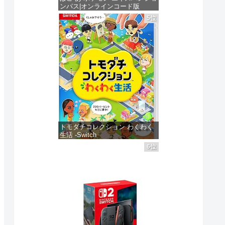
ンパス|オンラインコード版
5位
価格：¥4,400
トモダチコレクション わくわく
生活 -Switch
6位
価格：¥6,145
ゲームソフト
ゲームソフト
ゲームソフ
3日
発売日 : 2025年06月05日
発売日 : 2025年06月05日
発売日 : 2
Powered by
AmaGetti
Powered by
AmaGetti
Powered by