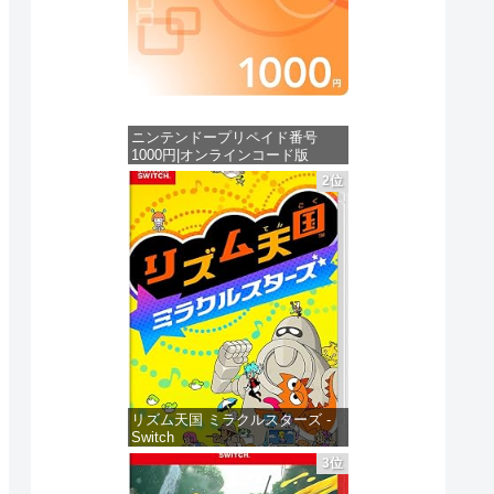
ニンテンドープリペイド番号
1000円|オンラインコード版
2位
価格：¥1,000
リズム天国 ミラクルスターズ -
Switch
3位
価格：¥5,645