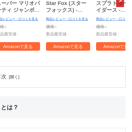
スーパー マリオパ
Star Fox (スター
スプラトゥーン
ーティ ジャンボリ
フォックス) -
イダース -
 Nintendo
Switch2
Switch2
品レビュー・口コミを見る
商品レビュー・口コミを見る
商品レビュー・口コミを
witch 2 Edition
【Amazon.co.jp
【Amazon.co.
格 :
価格 :
価格 :
＋ ジャンボリー
限定】特典 アイテ
限定】特典 ア
品最安値 :
新品最安値 :
新品最安値 :
V -Switch2
ム未定 同梱
ルタンブラー
ァスナー付き
Amazonで見る
Amazonで見る
Amazonで見
ッピングバッグ
梱
目次
トとは？