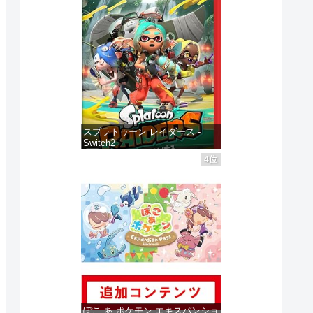
スプラトゥーン レイダース -
Switch2
4位
価格：¥6,446
ぽこ あ ポケモン エキスパンショ