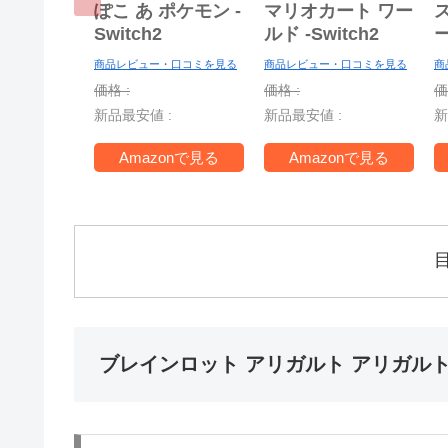
ぽこ あ ポケモン -
マリオカート ワー
Switch2
ルド -Switch2
ー
商品レビュー・口コミを見る
商品レビュー・口コミを見る
商
S
価格 :
価格 :
価
新品最安値 :
新品最安値 :
新
T
Amazonで見る
Amazonで見る
ブレインロット アリガルト アリガル