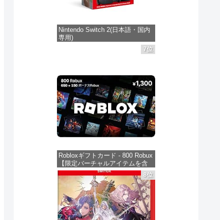
 レ
ゼルダの伝説 ブレ
ゼルダの伝説 ティ
スプラ
ス オブ ザ ワイル
アーズ オブ ザ キ
イダース
ド Nintendo
ングダム
Switch
Nintendo Switch 2(日本語・国内
見る
商品レビュー・口コミを見る
商品レビュー・口コミを見る
商品レビュ
専用)
jp
Switch 2 Edition -
Nintendo Switch
価格 :
価格 :
価格 :
7位
クリ
Switch2
2 Edition -
価格：¥55,491
新品最安値 :
新品最安値 :
新品最安値
＆フ
Switch2
ショ
る
Amazonで見る
Amazonで見る
Ama
 同
Robloxギフトカード - 800 Robux
【限定バーチャルアイテムを含
む】 【オンラインゲームコー
8位
ド】 ロブロックス | オンライン
コード版
価格：¥1,300