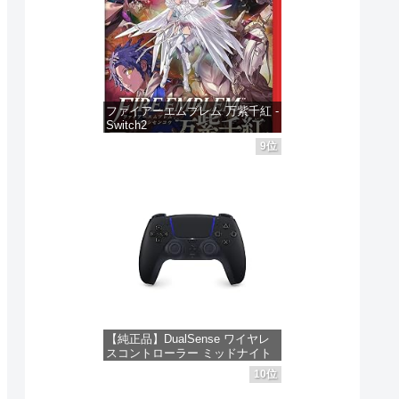
ファイアーエムブレム 万紫千紅 -
Switch2
9位
価格：¥8,979
【純正品】DualSense ワイヤレ
スコントローラー ミッドナイト
ブラック(CFI-ZCT2J01)
10位
価格：¥10,737