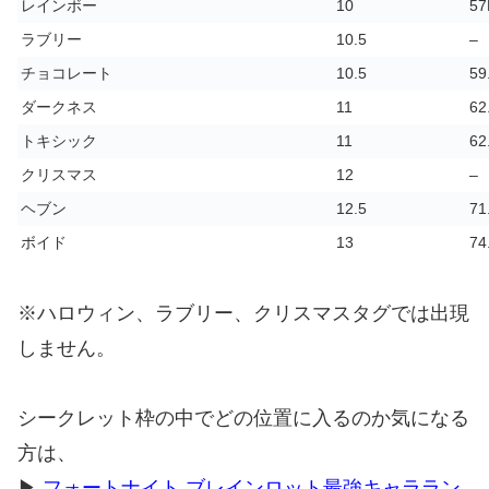
レインボー
10
57
ラブリー
10.5
–
チョコレート
10.5
59
ダークネス
11
62
トキシック
11
62
クリスマス
12
–
ヘブン
12.5
71
ボイド
13
74
※ハロウィン、ラブリー、クリスマスタグでは出現
しません。
シークレット枠の中でどの位置に入るのか気になる
方は、
▶
フォートナイト ブレインロット最強キャララン