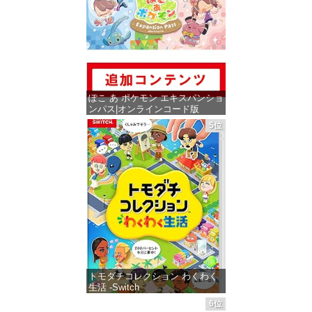
ぽこ あ ポケモン エキスパンショ
ンパス|オンラインコード版
5位
価格：¥4,400
トモダチコレクション わくわく
生活 -Switch
6位
価格：¥6,145