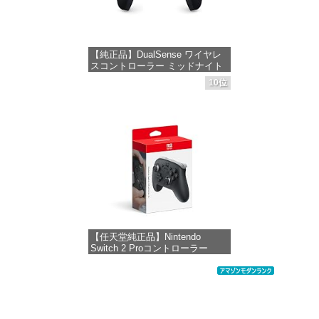
【純正品】DualSense ワイヤレ
スコントローラー ミッドナイト
ブラック(CFI-ZCT2J01)
10位
価格：¥10,737
【任天堂純正品】Nintendo
Switch 2 Proコントローラー
価格：¥9,980