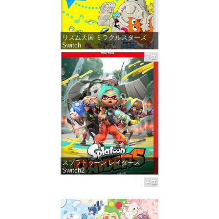
リズム天国 ミラクルスターズ -
Switch
3位
価格：¥5,645
スプラトゥーン レイダース -
Switch2
4位
価格：¥6,454