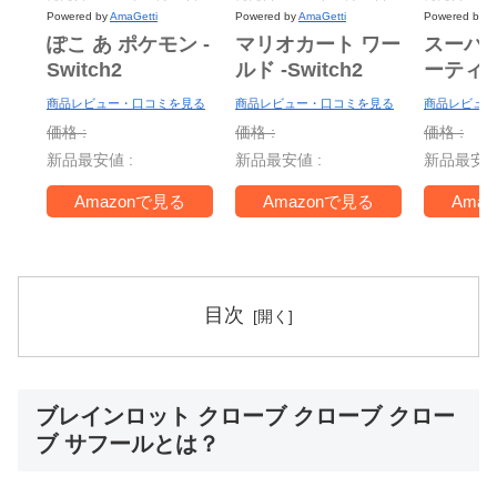
Powered by
AmaGetti
Powered by
AmaGetti
Powered by
A
ぽこ あ ポケモン -
マリオカート ワー
スーパ
Switch2
ルド -Switch2
ーティ
ー Nint
商品レビュー・口コミを見る
商品レビュー・口コミを見る
商品レビュー
Switch 
価格 :
価格 :
価格 :
＋ ジャ
新品最安値 :
新品最安値 :
新品最安値
TV -Swi
Amazonで見る
Amazonで見る
Ama
目次
ブレインロット クローブ クローブ クロー
ブ サフールとは？