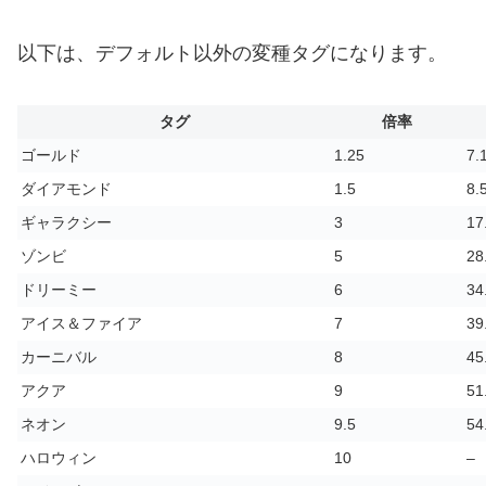
以下は、デフォルト以外の変種タグになります。
タグ
倍率
ゴールド
1.25
7.
ダイアモンド
1.5
8.
ギャラクシー
3
17
ゾンビ
5
28
ドリーミー
6
34
アイス＆ファイア
7
39
カーニバル
8
45
アクア
9
51
ネオン
9.5
54
ハロウィン
10
–