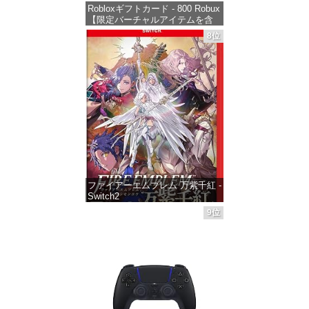
Robloxギフトカード - 800 Robux
【限定バーチャルアイテムを含
む】 【オンラインゲームコー
8位
ド】 ロブロックス | オンライン
コード版
価格：¥1,300
ファイアーエムブレム 万紫千紅 -
Switch2
9位
価格：¥8,979