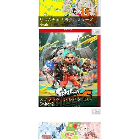
リズム天国 ミラクルスターズ -
Switch
3位
価格：¥5,645
スプラトゥーン レイダース -
Switch2
4位
価格：¥6,455