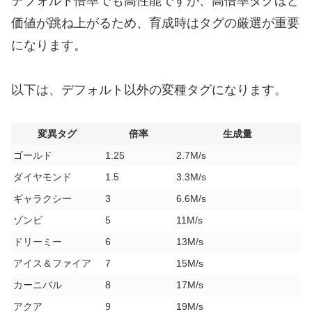
デフォルト倍率でも高性能ですが、高倍率タグほど
価値が跳ね上がるため、育成時はタグの厳選が重要
になります。
以下は、デフォルト以外の変種タグになります。
変異タグ
倍率
生成量
ゴールド
1.25
2.7M/s
ダイヤモンド
1.5
3.3M/s
ギャラクシー
3
6.6M/s
ゾンビ
5
11M/s
ドリーミー
6
13M/s
アイス＆ファイア
7
15M/s
カーニバル
8
17M/s
アクア
9
19M/s