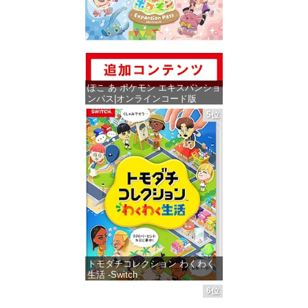
ぽこ あ ポケモン エキスパンショ
ンパス|オンラインコード版
5位
価格：¥4,400
トモダチコレクション わくわく
生活 -Switch
6位
価格：¥6,145