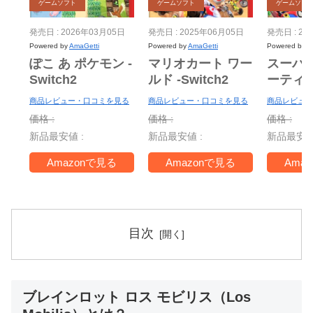
ゲームソフト
ゲームソフト
ゲームソフ
発売日 : 2026年03月05日
発売日 : 2025年06月05日
発売日 : 20
Powered by
AmaGetti
Powered by
AmaGetti
Powered by
A
ぽこ あ ポケモン -
マリオカート ワー
スーパ
Switch2
ルド -Switch2
ーティ
ー Nint
商品レビュー・口コミを見る
商品レビュー・口コミを見る
商品レビュー
Switch 
価格 :
価格 :
価格 :
＋ ジャ
新品最安値 :
新品最安値 :
新品最安値
TV -Swi
Amazonで見る
Amazonで見る
Ama
目次
ブレインロット ロス モビリス（Los