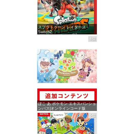
スプラトゥーン レイダース -
Switch2
4位
価格：¥6,455
ぽこ あ ポケモン エキスパンショ
ンパス|オンラインコード版
5位
価格：¥4,400