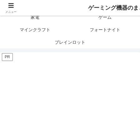
ゲーミング製品の口コミや評判と比較を紹介します！
ゲーミング機器のま
メニュー
家電
ゲーム
マインクラフト
フォートナイト
ブレインロット
PR