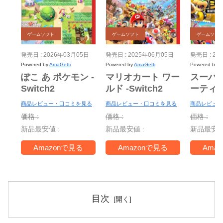
ゲームソフト
ゲームソフト
ゲームソフ
発売日 : 2026年03月05日
発売日 : 2025年06月05日
発売日 : 20
Powered by
AmaGetti
Powered by
AmaGetti
Powered by
A
ぽこ あ ポケモン -
マリオカート ワー
スーパ
Switch2
ルド -Switch2
ーティ
ー Nint
商品レビュー・口コミを見る
商品レビュー・口コミを見る
商品レビュー
Switch 
価格 :
価格 :
価格 :
＋ ジャ
新品最安値 :
新品最安値 :
新品最安値
TV -Swi
Amazonで見る
Amazonで見る
Ama
目次