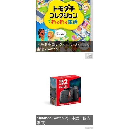
トモダチコレクション わくわく
生活 -Switch
6位
価格：¥6,144
Nintendo Switch 2(日本語・国内
専用)