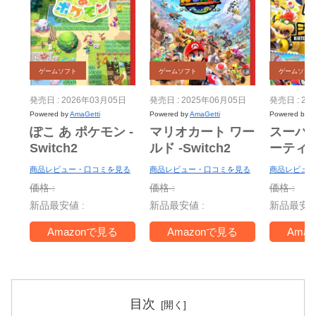
ゲームソフト
ゲームソフト
ゲームソフ
発売日 : 2026年03月05日
発売日 : 2025年06月05日
発売日 : 20
Powered by
AmaGetti
Powered by
AmaGetti
Powered by
A
ぽこ あ ポケモン -
マリオカート ワー
スーパ
Switch2
ルド -Switch2
ーティ
ー Nint
商品レビュー・口コミを見る
商品レビュー・口コミを見る
商品レビュー
Switch 
価格 :
価格 :
価格 :
＋ ジャ
新品最安値 :
新品最安値 :
新品最安値
TV -Swi
Amazonで見る
Amazonで見る
Ama
目次