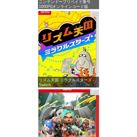
ニンテンドープリペイド番号
1000円|オンラインコード版
2位
価格：¥1,000
リズム天国 ミラクルスターズ -
Switch
3位
価格：¥5,645