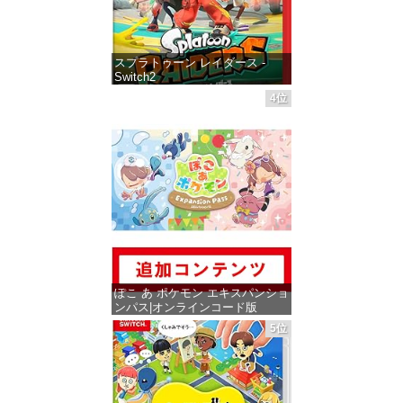
スプラトゥーン レイダース -
Switch2
4位
価格：¥6,454
ぽこ あ ポケモン エキスパンショ
ンパス|オンラインコード版
5位
価格：¥4,400