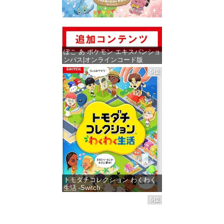
ぽこ あ ポケモン エキスパンショ
ンパス|オンラインコード版
5位
価格：¥4,400
トモダチコレクション わくわく
生活 -Switch
6位
価格：¥6,144