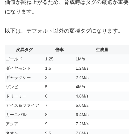
価値が跳ね上がるため、育成時はタグの厳選が重要
になります。
以下は、デフォルト以外の変種タグになります。
変異タグ
倍率
生成量
ゴールド
1.25
1M/s
ダイヤモンド
1.5
1.2M/s
ギャラクシー
3
2.4M/s
ゾンビ
5
4M/s
ドリーミー
6
4.8M/s
アイス＆ファイア
7
5.6M/s
カーニバル
8
6.4M/s
アクア
9
7.2M/s
ネオン
9.5
7.6M/s