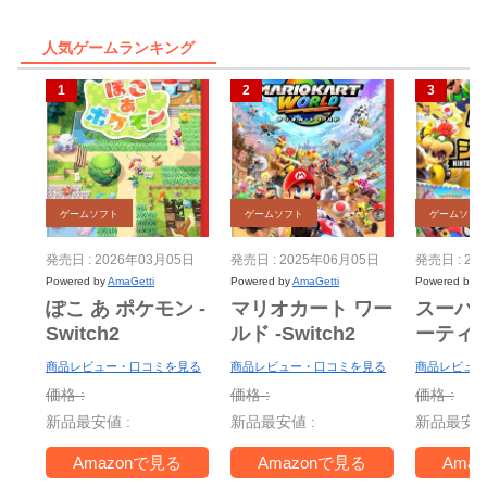
人気ゲームランキング
ゲームソフト
ゲームソフト
ゲームソフ
発売日 : 2026年03月05日
発売日 : 2025年06月05日
発売日 : 20
Powered by
AmaGetti
Powered by
AmaGetti
Powered by
A
ぽこ あ ポケモン -
マリオカート ワー
スーパ
Switch2
ルド -Switch2
ーティ
ー Nint
商品レビュー・口コミを見る
商品レビュー・口コミを見る
商品レビュー
Switch 
価格 :
価格 :
価格 :
＋ ジャ
新品最安値 :
新品最安値 :
新品最安値
TV -Swi
Amazonで見る
Amazonで見る
Ama