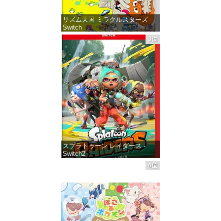
リズム天国 ミラクルスターズ -
Switch
3位
価格：¥5,645
スプラトゥーン レイダース -
Switch2
4位
価格：¥6,449