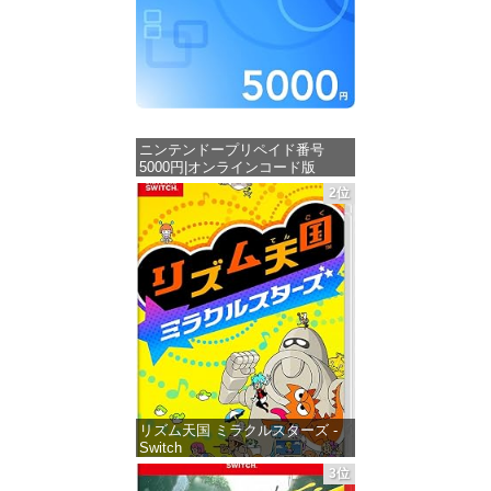
ニンテンドープリペイド番号
5000円|オンラインコード版
2位
価格：¥5,000
リズム天国 ミラクルスターズ -
Switch
3位
価格：¥5,645