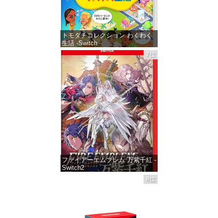
トモダチコレクション わくわく
生活 -Switch
7位
価格：¥6,144
ファイアーエムブレム 万紫千紅 -
Switch2
8位
価格：¥8,979