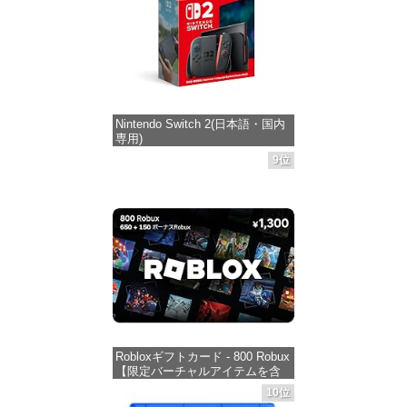
Nintendo Switch 2(日本語・国内
専用)
9位
価格：¥55,603
Robloxギフトカード - 800 Robux
【限定バーチャルアイテムを含
む】 【オンラインゲームコー
10位
ド】 ロブロックス | オンライン