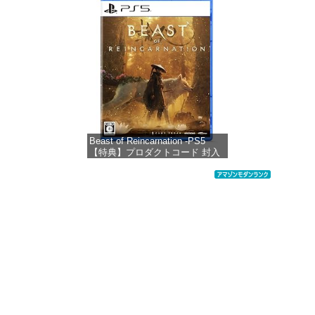
コード版
価格：¥1,300
Beast of Reincarnation -PS5
【特典】プロダクトコード 封入
価格：¥7,286