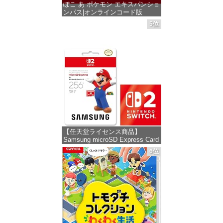
ぽこ あ ポケモン エキスパンショ
ンパス|オンラインコード版
5位
価格：¥4,400
【任天堂ライセンス商品】
Samsung microSD Express Card
256GB for Nintendo Switch 2(サ
6位
ムスン マイクロSDエクスプレス
カード 256GB) 【Amazon.co.jp
限定特典】Nintendo S
価格：¥9,980