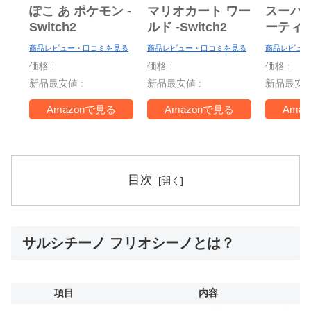
ぽこ あ ポケモン -
マリオカート ワー
スーパ
Switch2
ルド -Switch2
ーティ
ー Nint
商品レビュー・口コミを見る
商品レビュー・口コミを見る
商品レビュー
Switch 
価格 :
価格 :
価格 :
＋ ジャ
新品最安値 :
新品最安値 :
新品最安値
TV -Swi
Amazonで見る
Amazonで見る
Ama
目次
サルシチーノ フリオシーノとは？
項目
内容