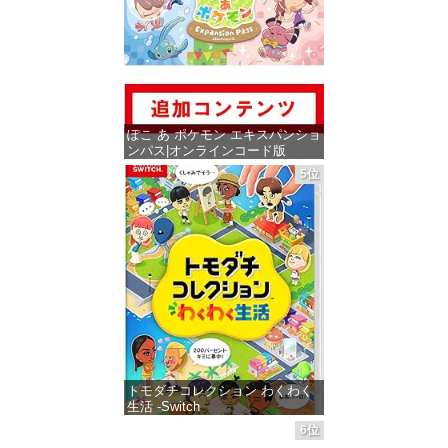
ぽこ あ ポケモン エキスパンショ
ンパス|オンラインコード版
5位
価格：¥4,400
トモダチコレクション わくわく
生活 -Switch
6位
価格：¥6,144