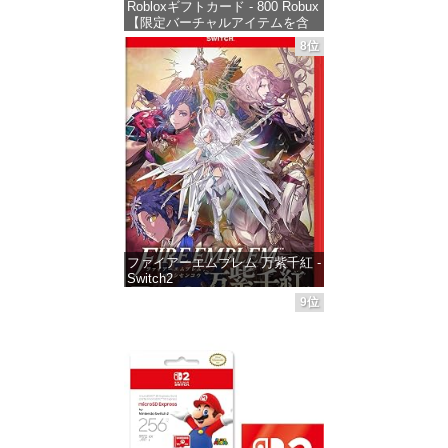
Robloxギフトカード - 800 Robux
【限定バーチャルアイテムを含
む】 【オンラインゲームコー
8位
ド】 ロブロックス | オンライン
コード版
価格：¥1,300
ファイアーエムブレム 万紫千紅 -
Switch2
9位
価格：¥8,979