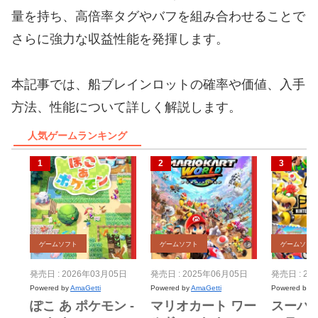
量を持ち、高倍率タグやバフを組み合わせることで
さらに強力な収益性能を発揮します。
本記事では、船ブレインロットの確率や価値、入手
方法、性能について詳しく解説します。
人気ゲームランキング
ゲームソフト
ゲームソフト
ゲームソフ
発売日 : 2026年03月05日
発売日 : 2025年06月05日
発売日 : 20
Powered by
AmaGetti
Powered by
AmaGetti
Powered by
A
ぽこ あ ポケモン -
マリオカート ワー
スーパ