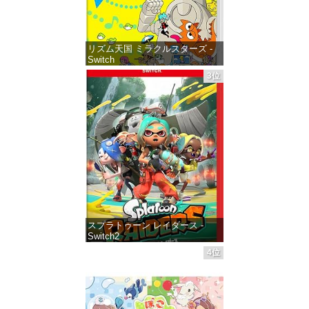
リズム天国 ミラクルスターズ -
Switch
3位
価格：¥5,645
スプラトゥーン レイダース -
Switch2
4位
価格：¥6,455