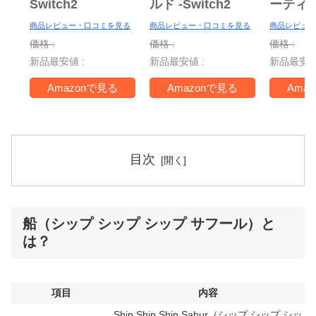
Switch2
ルド -Switch2
ーティ
ー Nint
商品レビュー・口コミを見る
商品レビュー・口コミを見る
商品レビュー
Switch 
価格 :
価格 :
価格 :
＋ ジャ
新品最安値 :
新品最安値 :
新品最安値
TV -Swi
Amazonで見る
Amazonで見る
Ama
目次
船（シップ シップ シップ サフール）と
は？
項目
内容
Ship Ship Ship Sahur（シップ シップ シッ