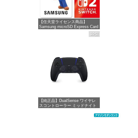
【任天堂ライセンス商品】
Samsung microSD Express Card
256GB for Nintendo Switch 2(サ
10位
ムスン マイクロSDエクスプレス
カード 256GB) 【Amazon.co.jp
限定特典】Nintendo S
価格：¥9,400
【純正品】DualSense ワイヤレ
スコントローラー ミッドナイト
ブラック(CFI-ZCT2J01)
価格：¥10,737